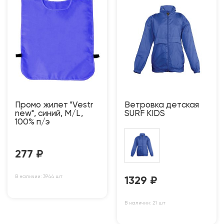
Промо жилет "Vestr
Ветровка детская
new", синий, M/L,
SURF KIDS
100% п/э
277
₽
В наличии: 3944 шт
1329
₽
В наличии: 21 шт