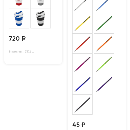
720
₽
В наличии: 3392 шт
45
₽