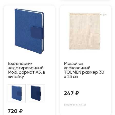
Ежедневник
Мешочек
недатированный
упаковочный
Mod, формат А5, в
TOLMEN размер 30
линейку
x 25 см
247
₽
В наличии: 765 шт
720
₽