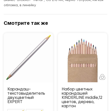
Бизнес-блокнот "Trendi", 130*210 мм, черно-голубой, мягкая
обложка, в линейку
Смотрите так же
Карандаш-
Набор цветных
текстовыделитель
карандашей
двухцветный
KINDERLINE middle,12
EXPERT
цветов, дерево,
картон