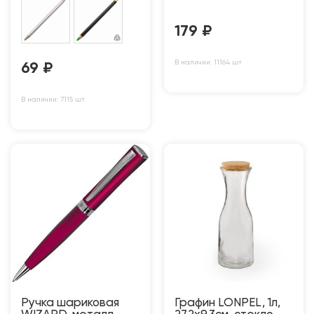
179
₽
В наличии: 11164 шт
69
₽
В наличии: 7115 шт
Ручка шариковая
Графин LONPEL, 1л,