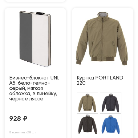
Бизнес-блокнот UNI,
Куртка PORTLAND
A5, бело-темно-
220
серый, мягкая
обложка, в линейку,
черное ляссе
928
₽
В наличии: 678 шт