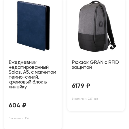
Ежедневник
Рюкзак GRAN c RFID
недатированный
защитой
Solas, А5, с магнитом
темно-синий,
кремовый блок в
6179
₽
линейку
В наличии: 2271 шт
604
₽
В наличии: 166 шт