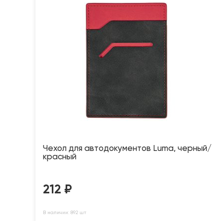
Чехол для автодокументов Luma, черный/
красный
212
₽
В наличии: 892 шт