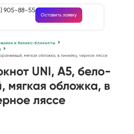
4) 905-88-55
Оставить заявку
вники и бизнес-блокноты
ы
оранжевый, мягкая обложка, в линейку, черное ляссе
кнот UNI, A5, бело-
 мягкая обложка, в
ерное ляссе