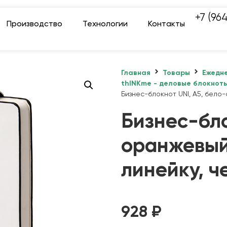
+7 (96
Производство
Технологии
Контакты
Главная
Товары
Ежедне
thINKme - деловые блокнот
Бизнес-блокнот UNI, A5, бело-
Бизнес-бло
оранжевый,
линейку, ч
928
₽