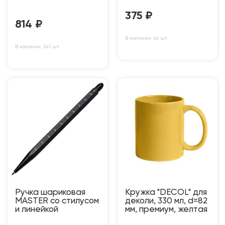
375
₽
814
₽
В наличии: 46 шт
В наличии: 241 шт
Ручка шариковая
Кружка "DECOL" для
MASTER со стилусом
деколи, 330 мл, d=82
и линейкой
мм, премиум, желтая