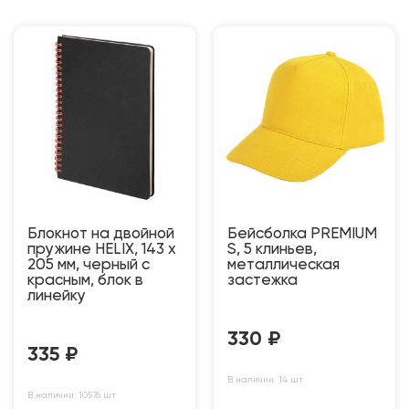
Блокнот на двойной
Бейсболка PREMIUM
пружине HELIX, 143 х
S, 5 клиньев,
205 мм, черный с
металлическая
красным, блок в
застежка
линейку
330
₽
335
₽
В наличии: 14 шт
В наличии: 10576 шт