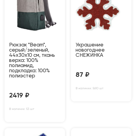
Рюкзак "Beam",
Украшение
серый/зеленый,
новогоднее
44х30х10 см, ткань
СНЕЖИНКА
верха: 100%
полиамид,
подкладка: 100%
87
₽
полиэстер
В наличии: 5610 шт
2419
₽
В наличии: 53 шт