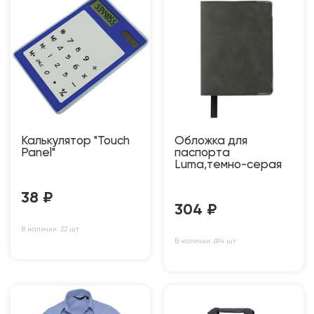
Калькулятор "Touch
Обложка для
Panel"
паспорта
Luma,темно-серая
38
₽
304
₽
В наличии: 22 шт
В наличии: 694 шт