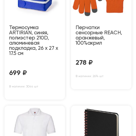
Термосумка
Перчатки
ARTIRIAN, синяя,
сенсорные REACH,
полиэстер 210D,
оранжевый,
алюминевая
100%акрил
подкладка, 26 x 27 x
17.5 см
278
₽
699
₽
В наличии: 2674 шт
В наличии: 3044 шт