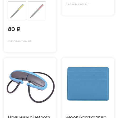
В наличии: 627 шт
80
₽
В наличии: 974 шт
Наушники bluetooth
Чехол/картхолдер