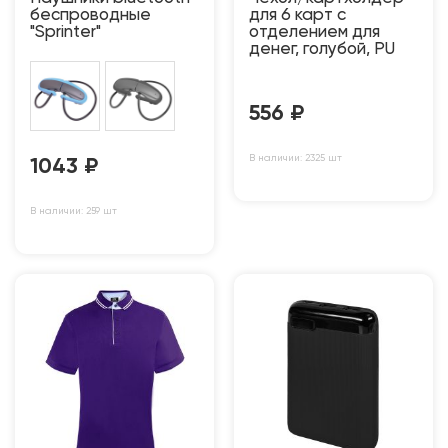
беспроводные
для 6 карт с
"Sprinter"
отделением для
денег, голубой, PU
556
₽
В наличии: 2325 шт
1043
₽
В наличии: 259 шт