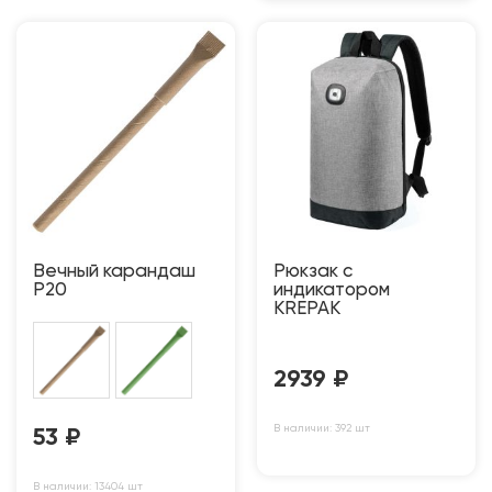
Вечный карандаш
Рюкзак с
P20
индикатором
KREPAK
2939
₽
В наличии: 392 шт
53
₽
В наличии: 13404 шт