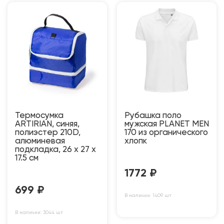
Термосумка
Рубашка поло
ARTIRIAN, синяя,
мужская PLANET MEN
полиэстер 210D,
170 из органического
алюминевая
хлопк
подкладка, 26 x 27 x
17.5 см
1772
₽
699
₽
В наличии: 1409 шт
В наличии: 3044 шт