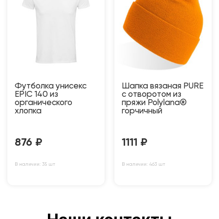
Футболка унисекс
Шапка вязаная PURE
EPIC 140 из
с отворотом из
органического
пряжи Polylana®
хлопка
горчичный
876
₽
1111
₽
В наличии: 35 шт
В наличии: 463 шт