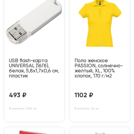
USB flash-карта
Поло женское
UNIVERSAL (16Гб),
PASSION, солнечно-
белая, 5,8х1,7х0,6 см,
желтый, XL, 100%
пластик
хлопок, 170 г/м2
493
₽
1102
₽
В наличии: 2706 шт
В наличии: 36 шт