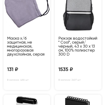
Маска х/б
Рюкзак водостойкий
защитная, не
" Cool", серый/
медицинская,
чёрный, 43 x 30 x 13
многоразовая
см, 100% полиэстер
двухслойная, серая
300 D
131
₽
1535
₽
В наличии: 4616 шт
В наличии: 2407 шт