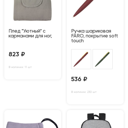
Плед "Уютный" с
Ручка шариковая
карманами для ног,
FARO, покрытие soft
touch
823
₽
В наличии: 11 шт
536
₽
В наличии: 230 шт