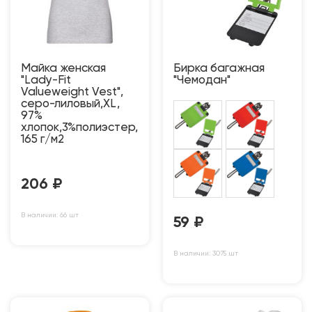
Майка женская
Бирка багажная
"Lady-Fit
"Чемодан"
Valueweight Vest",
серо-лиловый,XL,
97%
хлопок,3%полиэстер,
165 г/м2
206
₽
В наличии: 66 шт
59
₽
В наличии: 3075 шт