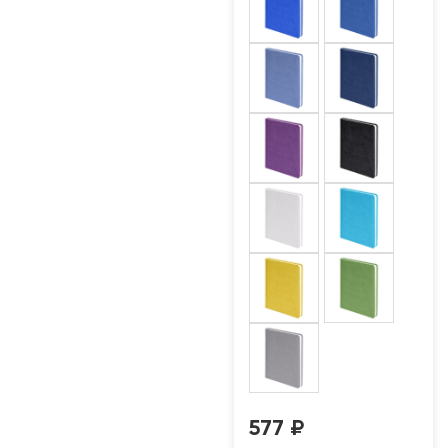
577
₽