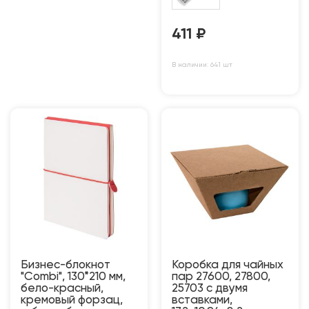
411
₽
В наличии: 641 шт
Бизнес-блокнот
Коробка для чайных
"Combi", 130*210 мм,
пар 27600, 27800,
бело-красный,
25703 с двумя
кремовый форзац,
вставками,