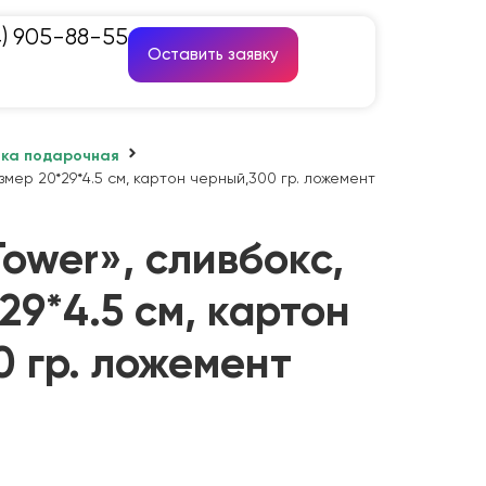
4) 905-88-55
Оставить заявку
вка подарочная
змер 20*29*4.5 см, картон черный,300 гр. ложемент
ower», сливбокс,
29*4.5 см, картон
 гр. ложемент