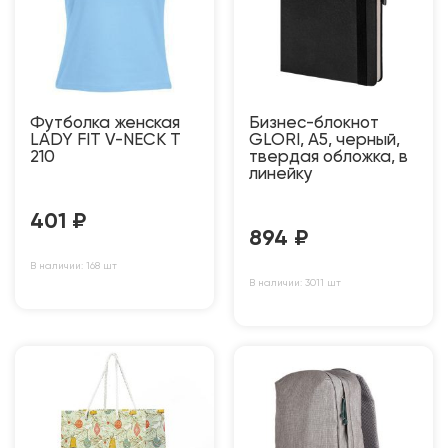
Футболка женская
Бизнес-блокнот
LADY FIT V-NECK T
GLORI, A5, черный,
210
твердая обложка, в
линейку
401
₽
894
₽
В наличии: 168 шт
В наличии: 3011 шт