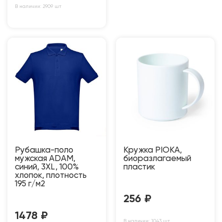
В наличии: 2909 шт
Рубашка-поло
Кружка PIOKA,
мужская ADAM,
биоразлагаемый
синий, 3XL, 100%
пластик
хлопок, плотность
195 г/м2
256
₽
1478
₽
В наличии: 1043 шт