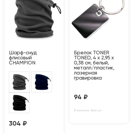
Шарф-снуд
Брелок TONER
флисовый
TONED, 4 x 2,95 x
CHAMPION
0,38 см, белый,
металл/пластик,
лазерная
гравировка
94
₽
В наличии: 3646 шт
304
₽