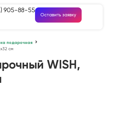
4) 905-88-55
Оставить заявку
вка подарочная
2х32 см
арочный WISH,
м