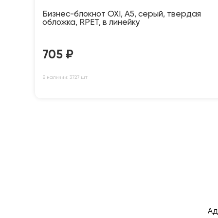
Бизнес-блокнот OXI, A5, серый, твердая
обложка, RPET, в линейку
705
₽
В наличии: 3727 шт
Ад