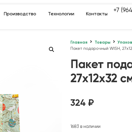
+7 (96
Производство
Технологии
Контакты
Главная
Товары
Упако
Пакет подарочный WISH, 27х1
Пакет под
27х12х32 с
324
₽
1683 в наличии