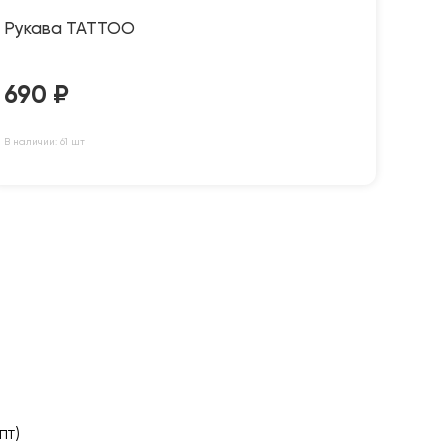
Рукава TATTOO
690
₽
В наличии: 61 шт
пт)