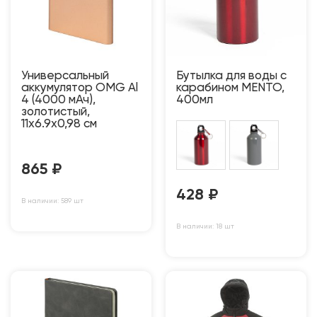
Универсальный
Бутылка для воды с
аккумулятор OMG Al
карабином MENTO,
4 (4000 мАч),
400мл
золотистый,
11х6.9х0,98 см
865
₽
428
₽
В наличии: 589 шт
В наличии: 18 шт