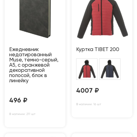
Ежедневник
Куртка TIBET 200
недатированный
Muse, темно-серый,
А5, с оранжевой
декоративной
полосой, блок в
линейку
4007
₽
496
₽
В наличии: 16 шт
В наличии: 211 шт