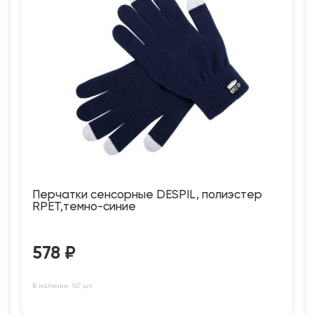
Перчатки сенсорные DESPIL, полиэстер
RPET,темно-синие
578
₽
В наличии: 167 шт