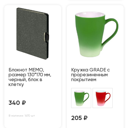
Блокнот MEMO,
Кружка GRADE с
размер 130*170 мм,
прорезиненным
черный, блок в
покрытием
клетку
340
₽
В наличии: 1670 шт
205
₽