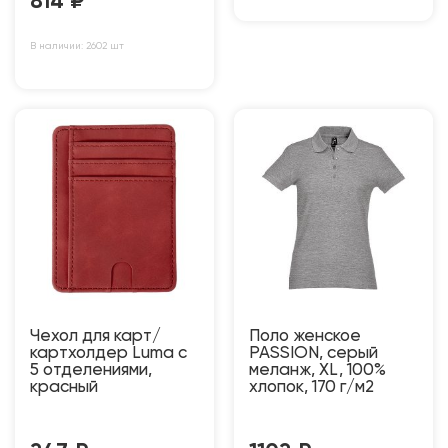
814
₽
В наличии: 2602 шт
Чехол для карт/
Поло женское
картхолдер Luma с
PASSION, серый
5 отделениями,
меланж, XL, 100%
красный
хлопок, 170 г/м2