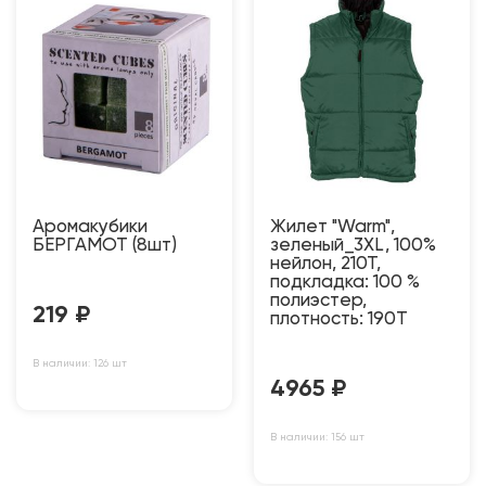
Аромакубики
Жилет "Warm",
БЕРГАМОТ (8шт)
зеленый_3XL, 100%
нейлон, 210Т,
подкладка: 100 %
полиэстер,
219
₽
плотность: 190T
В наличии: 126 шт
4965
₽
В наличии: 156 шт