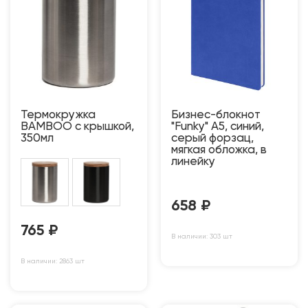
Термокружка
Бизнес-блокнот
BAMBOO с крышкой,
"Funky" А5, синий,
350мл
серый форзац,
мягкая обложка, в
линейку
658
₽
765
₽
В наличии: 303 шт
В наличии: 2863 шт