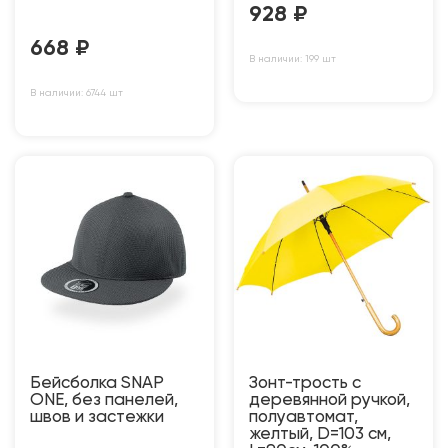
928
₽
668
₽
В наличии: 199 шт
В наличии: 6744 шт
Бейсболка SNAP
Зонт-трость с
ONE, без панелей,
деревянной ручкой,
швов и застежки
полуавтомат,
желтый, D=103 см,