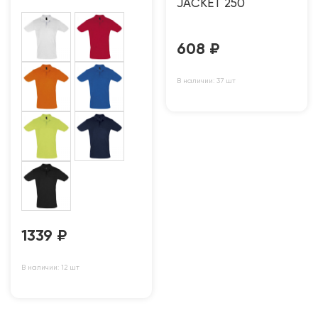
JACKET 250
608
₽
В наличии: 37 шт
1339
₽
В наличии: 12 шт