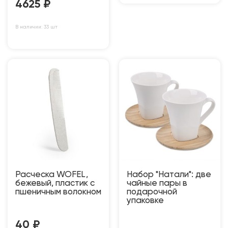
4625
₽
В наличии: 33 шт
Расческа WOFEL,
Набор "Натали": две
бежевый, пластик с
чайные пары в
пшеничным волокном
подарочной
упаковке
40
₽