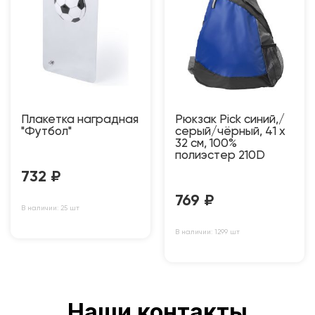
Плакетка наградная
Рюкзак Pick синий,/
"Футбол"
серый/чёрный, 41 x
32 см, 100%
полиэстер 210D
732
₽
769
₽
В наличии: 25 шт
В наличии: 1299 шт
Наши контакты