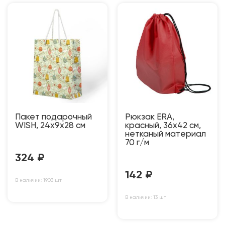
Пакет подарочный
Рюкзак ERA,
WISH, 24х9х28 см
красный, 36х42 см,
нетканый материал
70 г/м
324
₽
142
₽
В наличии: 1903 шт
В наличии: 13 шт