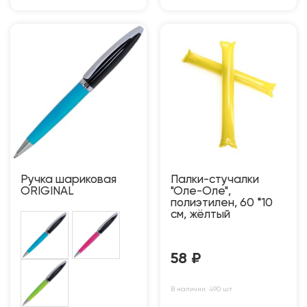
Ручка шариковая
Палки-стучалки
ORIGINAL
"Оле-Оле",
полиэтилен, 60 *10
см, жёлтый
58
₽
В наличии: 490 шт