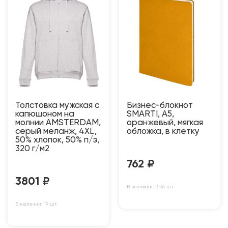
Толстовка мужская с
Бизнес-блокнот
капюшоном на
SMARTI, A5,
молнии AMSTERDAM,
оранжевый, мягкая
серый меланж, 4XL,
обложка, в клетку
50% хлопок, 50% п/э,
320 г/м2
762
₽
3801
₽
В наличии: 2136 шт
В наличии: 19 шт