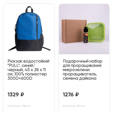
Рюкзак водостойкий
Подарочный набор
"PULL", синий/
для проращивания
чёрный, 45 x 28 x 11
микрозелени:
см, 100% полиэстер
проращиватель,
300D+600D
семена дайкона
1329
₽
1276
₽
В наличии: 1108 шт
В наличии: 201 шт