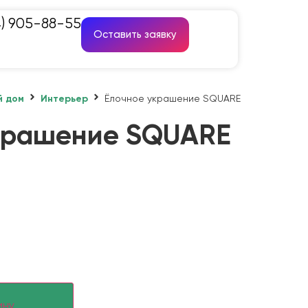
4) 905-88-55
Оставить заявку
й дом
Интерьер
Ёлочное украшение SQUARE
крашение SQUARE
ину