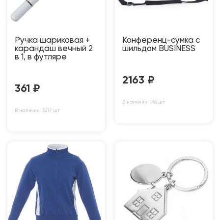
Ручка шариковая +
Конференц-сумка c
карандаш вечный 2
шильдом BUSINESS
в 1, в футляре
2163
₽
361
₽
В наличии: 196 шт
В наличии: 3217 шт