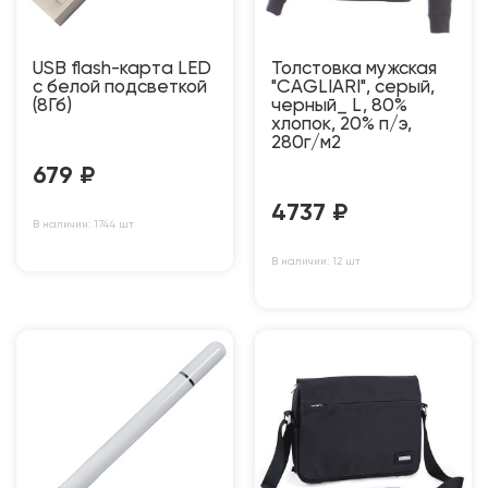
USB flash-карта LED
Толстовка мужская
с белой подсветкой
"CAGLIARI", серый,
(8Гб)
черный_ L, 80%
хлопок, 20% п/э,
280г/м2
679
₽
4737
₽
В наличии: 1744 шт
В наличии: 12 шт