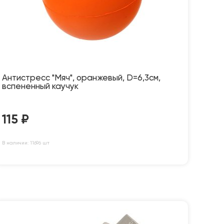
Антистресс "Мяч", оранжевый, D=6,3см,
вспененный каучук
115
₽
В наличии: 11696 шт