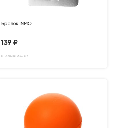
Брелок INMO
139
₽
В наличии: 2849 шт