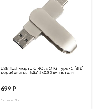
USB flash-карта CIRCLE OTG Type-C (8Гб),
серебристая, 6,5х1,5х0,82 см, металл
699
₽
В наличии: 51 шт