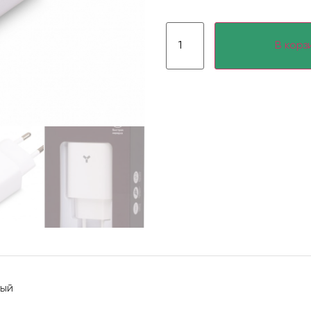
В корз
лый