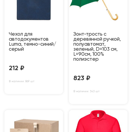
Чехол для
Зонт-трость с
автодокументов
деревянной ручкой,
Luma, темно-синий/
полуавтомат,
серый
зеленый, D=103 см,
L=90см, 100%
полиэстер
212
₽
823
₽
В наличии: 869 шт
В наличии: 343 шт