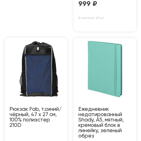
999
₽
В наличии: 63 шт
Рюкзак Fab, т.синий/
Ежедневник
чёрный, 47 x 27 см,
недатированный
100% полиэстер
Shady, А5, мятный,
210D
кремовый блок в
линейку, зеленый
обрез