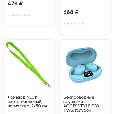
479
₽
668
₽
В наличии: 2700 шт
В наличии: 19 шт
Ланъярд NECK,
Беспроводные
светло-зеленый,
наушники
полиэстер, 2х50 см
ACCESSTYLE FOX
TWS, голубой