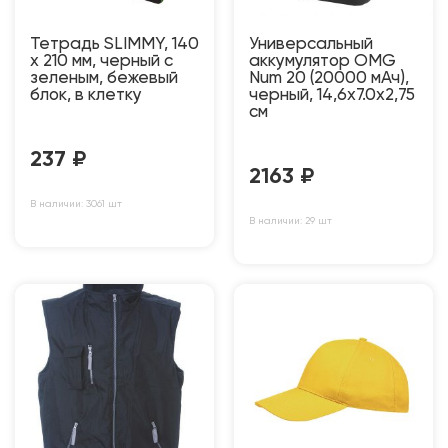
Тетрадь SLIMMY, 140
Универсальный
х 210 мм, черный с
аккумулятор OMG
зеленым, бежевый
Num 20 (20000 мАч),
блок, в клетку
черный, 14,6х7.0х2,75
см
237
₽
2163
₽
В наличии: 3061 шт
В наличии: 29 шт