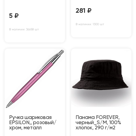
281
₽
5
₽
В наличии: 1300 шт
В наличии: 36658 шт
Ручка шариковая
Панама FOREVER,
EPSILON,, розовый/
черный_S/M, 100%
хром, металл
хлопок, 290 г/м2