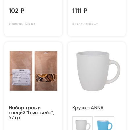
102
₽
1111
₽
В наличии: 1315 шт
В наличии: 885 шт
Набор трав и
Кружка ANNA
специй "Глинтвейн",
57 гр