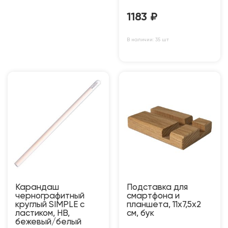
1183
₽
В наличии: 35 шт
Карандаш
Подставка для
чернографитный
смартфона и
круглый SIMPLE с
планшета, 11х7,5х2
ластиком, HB,
см, бук
бежевый/белый