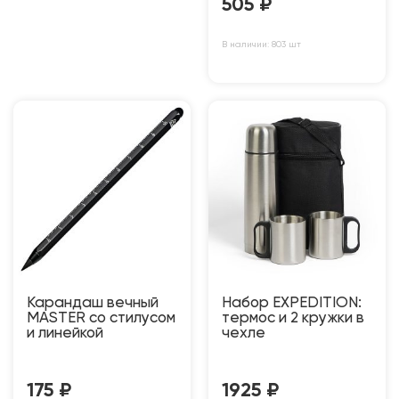
505
₽
В наличии: 803 шт
Карандаш вечный
Набор EXPEDITION:
MASTER со стилусом
термос и 2 кружки в
и линейкой
чехле
175
₽
1925
₽