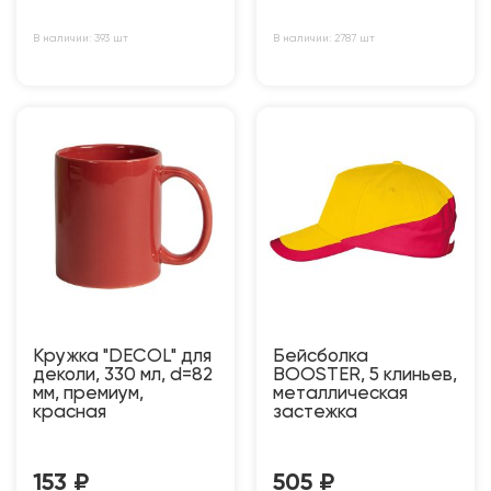
В наличии: 393 шт
В наличии: 2787 шт
Кружка "DECOL" для
Бейсболка
деколи, 330 мл, d=82
BOOSTER, 5 клиньев,
мм, премиум,
металлическая
красная
застежка
153
₽
505
₽