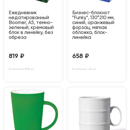
Ежедневник
Бизнес-блокнот
недатированный
"Funky", 130*210 мм,
Boomer, А5, темно-
синий, оранжевый
зеленый, кремовый
форзац, мягкая
блок в линейку, без
обложка, блок-
обреза
линейка
819
₽
658
₽
В наличии: 878 шт
В наличии: 26 шт