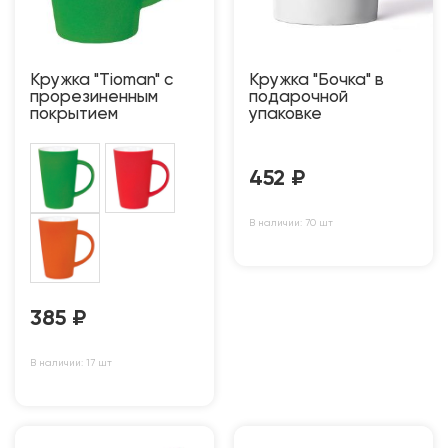
Кружка "Tioman" с
Кружка "Бочка" в
прорезиненным
подарочной
покрытием
упаковке
452
₽
В наличии: 70 шт
385
₽
В наличии: 17 шт