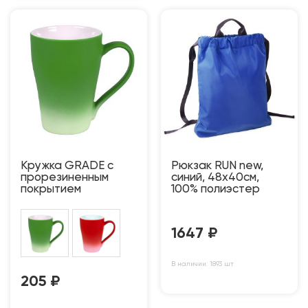
Кружка GRADE с
Рюкзак RUN new,
прорезиненным
синий, 48х40см,
покрытием
100% полиэстер
1647
₽
В наличии: 1893 шт
205
₽