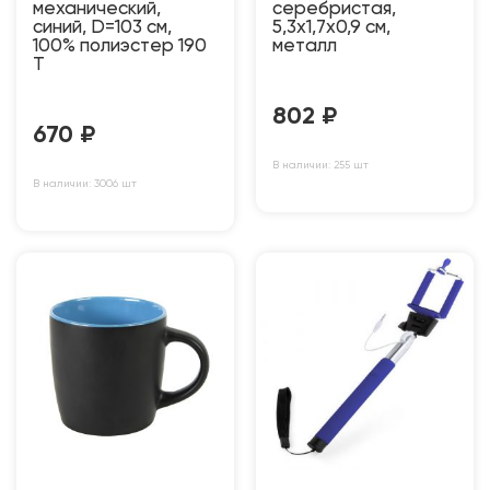
механический,
серебристая,
синий, D=103 см,
5,3х1,7х0,9 см,
100% полиэстер 190
металл
T
802
₽
670
₽
В наличии: 255 шт
В наличии: 3006 шт