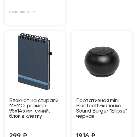
В наличии: 24 шт
Блокнот на спирали
Портативная mini
MEMO, размер
Bluetooth-колонка
95х145 мм, синий,
Sound Burger "Ellipse"
блок в клетку
черная
299
₽
1916
₽