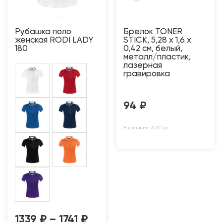
Рубашка поло
Брелок TONER
женская RODI LADY
STICK, 5,28 x 1,6 x
180
0,42 см, белый,
металл/пластик,
лазерная
гравировка
94
₽
В наличии: 3137 шт
1339
₽
–
1741
₽