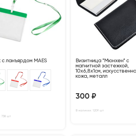
 с ланъярдом MAES
Визитница "Мюнхен" с
магнитной застежкой,
10х6,8х1см, искусственн
кожа, металл
300
₽
В наличии: 1209 шт
 738 шт