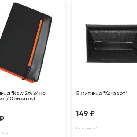
ица "New Style" на
Визитница "Конверт"
е (60 визиток)
149
₽
₽
В наличии: 47 шт
 22 шт