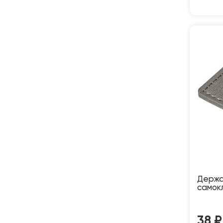
Держа
самок
38
₽