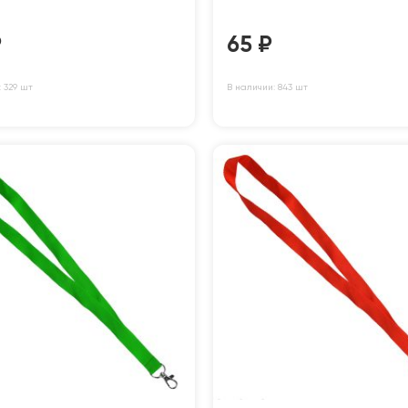
₽
65
₽
 329 шт
В наличии: 843 шт