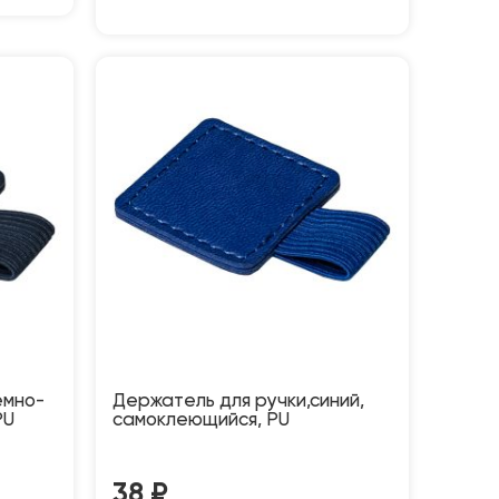
емно-
Держатель для ручки,синий,
PU
самоклеющийся, PU
38
₽