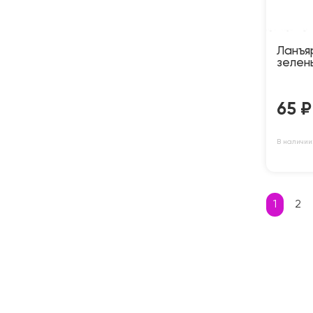
Ланъя
зелены
65
₽
В наличии:
1
2