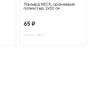
Ланъярд NECK, оранжевый,
полиэстер, 2х50 см
65
₽
В наличии: 228 шт