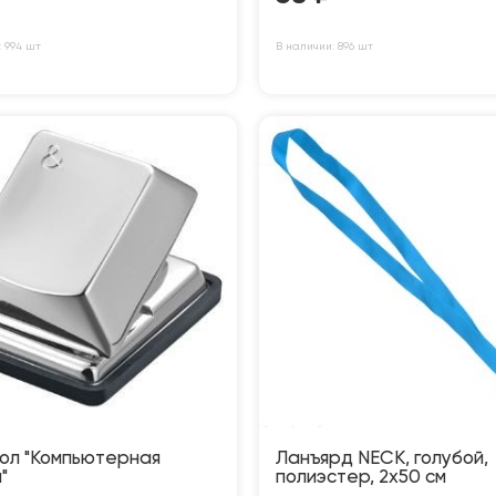
: 994 шт
В наличии: 896 шт
ол "Компьютерная
Ланъярд NECK, голубой,
"
полиэстер, 2х50 см