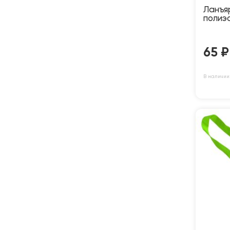
Ланъя
полиэс
65
₽
В наличии: