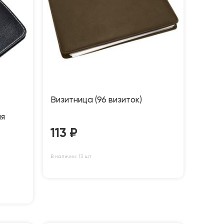
Визитница (96 визиток)
ая
113
₽
В наличии: 13 шт