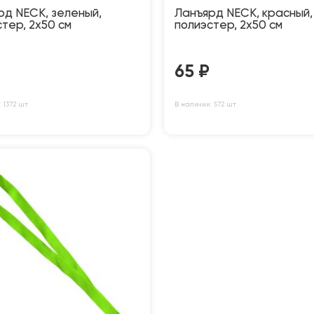
рд NECK, зеленый,
Ланъярд NECK, красный,
тер, 2х50 см
полиэстер, 2х50 см
65
₽
 1372 шт
В наличии: 572 шт