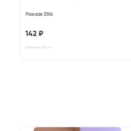
Рюкзак ERA
142
₽
В наличии: 164 шт