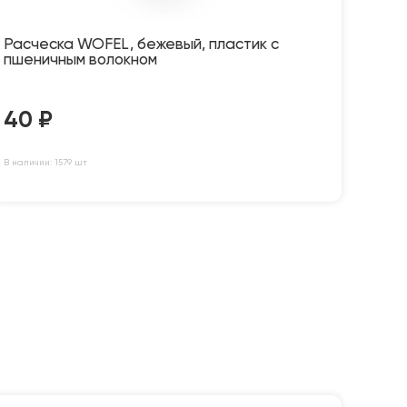
Расческа WOFEL, бежевый, пластик с
пшеничным волокном
40
₽
В наличии: 1579 шт