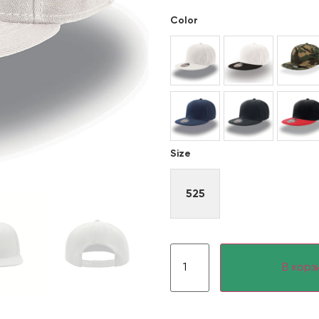
Color
Size
525
В корз