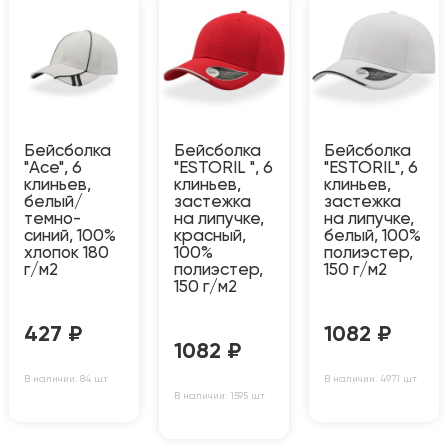
Бейсболка
Бейсболка
Бейсболка
"Ace", 6
"ESTORIL ", 6
"ESTORIL", 6
клиньев,
клиньев,
клиньев,
белый/
застежка
застежка
темно-
на липучке,
на липучке,
синий, 100%
красный,
белый, 100%
хлопок 180
100%
полиэстер,
г/м2
полиэстер,
150 г/м2
150 г/м2
427
₽
1082
₽
1082
₽
В наличии: 84 шт
В наличии: 4971 шт
В наличии: 1595 шт