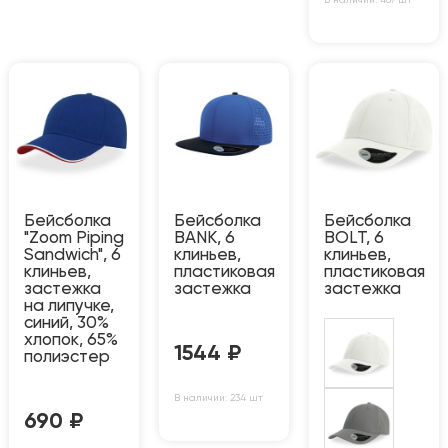
Бейсболка
Бейсболка
Бейсболка
"Zoom Piping
BANK, 6
BOLT, 6
Sandwich", 6
клиньев,
клиньев,
клиньев,
пластиковая
пластиковая
застежка
застежка
застежка
на липучке,
синий, 30%
хлопок, 65%
1544
₽
полиэстер
В наличии: 234 шт
690
₽