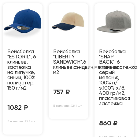
Бейсболка
Бейсболка
Бейсболка
"ESTORIL", 6
"LIBERTY
"SNAP
клиньев,
SANDWICH",6
BACK", 6
застежка
клиньев,сэндвич,металл.застежка
клиньев,
на липучке,
м2
серый
синий, 100%
меланж,
полиэстер,
100% п/
150 г/м2
э,100% х/б,
757
₽
400 гр/м2,
пластиковая
застежка
В наличии: 4241 шт
1082
₽
В наличии: 2615 шт
860
₽
В наличии: 467 шт