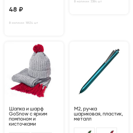
В наличии: 3384 шт
48
₽
В наличии: 18534 шт
Шапка и шарф
M2, ручка
GoSnow с ярким
шариковая, пластик,
помпоном и
металл
кисточками