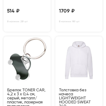
514
₽
1709
₽
В наличии: 259 шт
В наличии: 981 шт
Брелок TONER CAR,
Толстовка без
4,2 x 3 x 0,4 см,
начеса
серый, металл/
LIGHTWEIGHT
пластик, лазерная
HOODED SWEAT