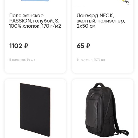
Поло женское
Ланъярд NECK,
PASSION, голубой, S,
желтый, полиэстер,
100% хлопок, 170 г/м2
2х50 см
1102
₽
65
₽
В наличии: 54 шт
В наличии: 1074 шт