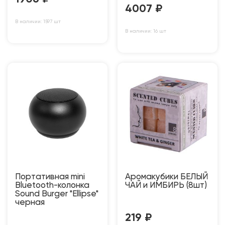
4007
₽
В наличии: 1597 шт
В наличии: 16 шт
Портативная mini
Аромакубики БЕЛЫЙ
Bluetooth-колонка
ЧАЙ и ИМБИРЬ (8шт)
Sound Burger "Ellipse"
черная
219
₽