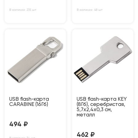
В наличии: 235 шт
В наличии: 48 шт
USB flash-карта
USB flash-карта KEY
CARABINE (16Гб)
(8Гб), серебристая,
5,7х2,4х0,3 см,
металл
494
₽
462
₽