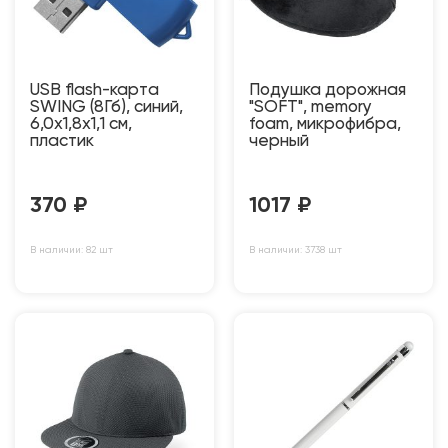
USB flash-карта
Подушка дорожная
SWING (8Гб), синий,
"SOFT", memory
6,0х1,8х1,1 см,
foam, микрофибра,
пластик
черный
370
₽
1017
₽
В наличии: 82 шт
В наличии: 3738 шт