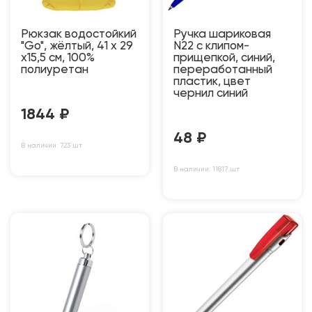
Рюкзак водостойкий
Ручка шариковая
"Go", жёлтый, 41 х 29
N22 с клипом-
х15,5 см, 100%
прищепкой, синий,
полиуретан
переработанный
пластик, цвет
чернил синий
1844
₽
48
₽
В наличии: 723 шт
В наличии: 11817 шт