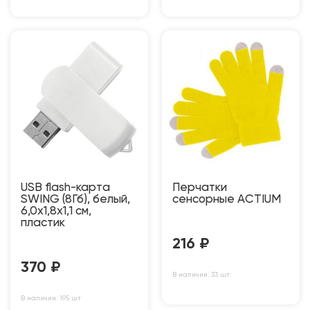
USB flash-карта
Перчатки
SWING (8Гб), белый,
сенсорные ACTIUM
6,0х1,8х1,1 см,
пластик
216
₽
370
₽
В наличии: 33 шт
В наличии: 195 шт