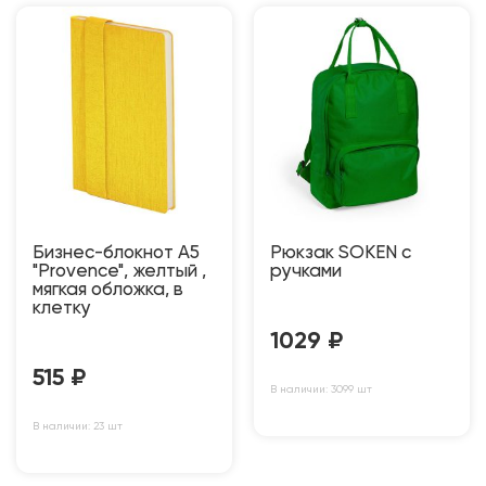
Бизнес-блокнот А5
Рюкзак SOKEN c
"Provence", желтый ,
ручками
мягкая обложка, в
клетку
1029
₽
515
₽
В наличии: 3099 шт
В наличии: 23 шт