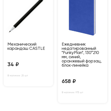
Механический
Ежедневник
карандаш CASTLЕ
недатированный
"FunkyPlan", 130*210
мм, синий,
оранжевый форзац,
34
₽
блок-линейка
В наличии: 25 шт
658
₽
В наличии: 975 шт