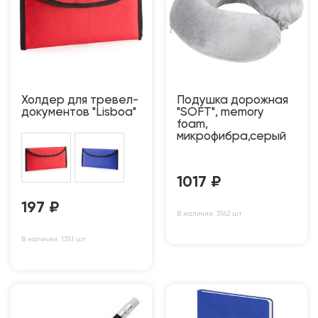
Холдер для тревел-
Подушка дорожная
документов "Lisboa"
"SOFT", memory
foam,
микрофибра,серый
1017
₽
197
₽
В наличии: 3162 шт
В наличии: 1351 шт