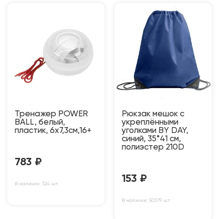
Тренажер POWER
Рюкзак мешок с
BALL, белый,
укреплёнными
пластик, 6х7,3см,16+
уголками BY DAY,
синий, 35*41 см,
полиэстер 210D
783
₽
153
₽
В наличии: 324 шт
В наличии: 50379 шт