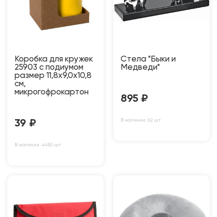
Коробка для кружек
Стела "Быки и
25903 с подиумом
Медведи"
размер 11,8х9,0х10,8
см,
микрогофрокартон
895
₽
В наличии: 62 шт
39
₽
В наличии: 4450 шт