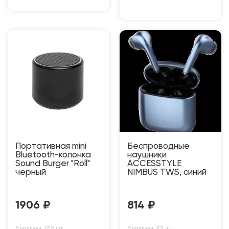
Портативная mini
Беспроводные
Bluetooth-колонка
наушники
Sound Burger "Roll"
ACCESSTYLE
черный
NIMBUS TWS, синий
1906
₽
814
₽
В наличии: 1707 шт
В наличии: 901 шт