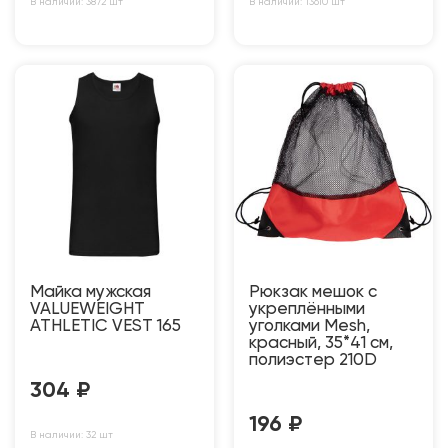
В наличии: 3872 шт
В наличии: 13610 шт
Майка мужская
Рюкзак мешок с
VALUEWEIGHT
укреплёнными
ATHLETIC VEST 165
уголками Mesh,
красный, 35*41 см,
полиэстер 210D
304
₽
196
₽
В наличии: 32 шт