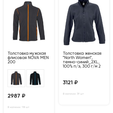
Толстовка мужская
Толстовка женская
флисовая NOVA MEN
"North Women",
200
темно-синий_2XL,
100% п/э, 300 г/м 2
3121
₽
В наличии: 39 шт
2987
₽
В наличии: 118 шт