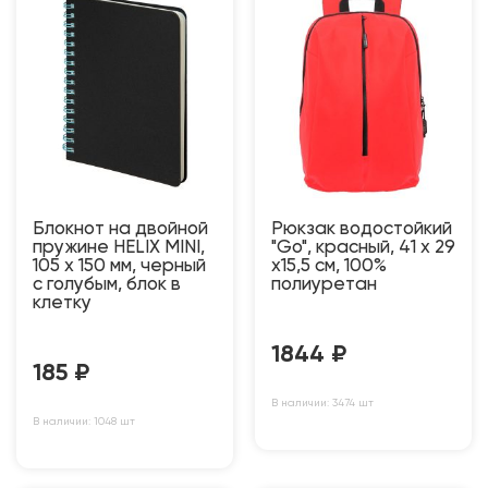
Блокнот на двойной
Рюкзак водостойкий
пружине HELIX MINI,
"Go", красный, 41 х 29
105 х 150 мм, черный
х15,5 см, 100%
с голубым, блок в
полиуретан
клетку
1844
₽
185
₽
В наличии: 3474 шт
В наличии: 1048 шт