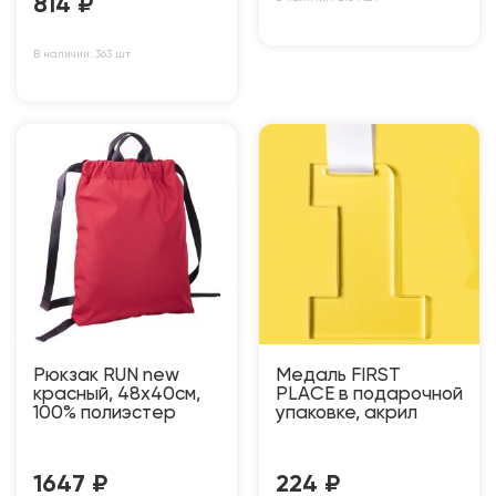
814
₽
В наличии: 363 шт
Рюкзак RUN new
Медаль FIRST
красный, 48х40см,
PLACE в подарочной
100% полиэстер
упаковке, акрил
1647
₽
224
₽