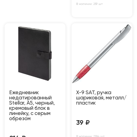
В наличии: 259 шт
Ежедневник
X-9 SAT, ручка
недатированный
шариковая, металл/
Stellar, А5, черный,
пластик
кремовый блок в
линейку, с серым
обрезом
39
₽
В наличии: 2184 шт