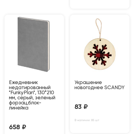
Ежедневник
Украшение
недатированный
новогоднее SCANDY
"FunkyPlan", 130*210
мм, серый, зеленый
форзац,блок-
83
₽
линейка
В наличии: 85 шт
658
₽