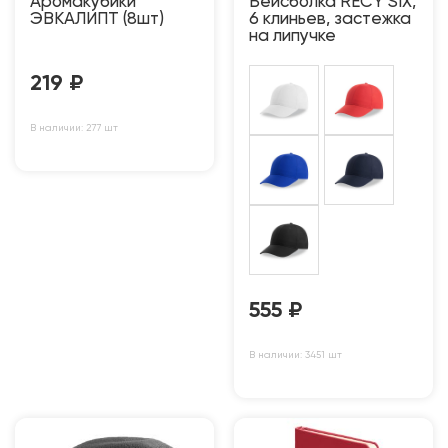
Аромакубики
Бейсболка RECY SIX,
ЭВКАЛИПТ (8шт)
6 клиньев, застежка
на липучке
219
₽
В наличии: 277 шт
555
₽
В наличии: 3451 шт