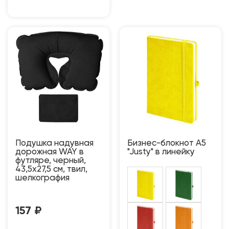
Подушка надувная
Бизнес-блокнот A5
дорожная WAY в
"Justy" в линейку
футляре, черный,
43,5х27,5 см, твил,
шелкография
157
₽