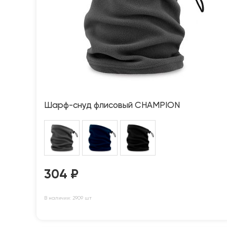
Шарф-снуд флисовый CHAMPION
304
₽
В наличии: 2909 шт