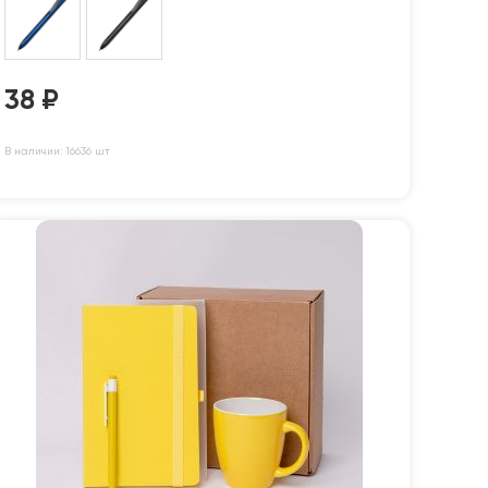
38
₽
В наличии: 16636 шт