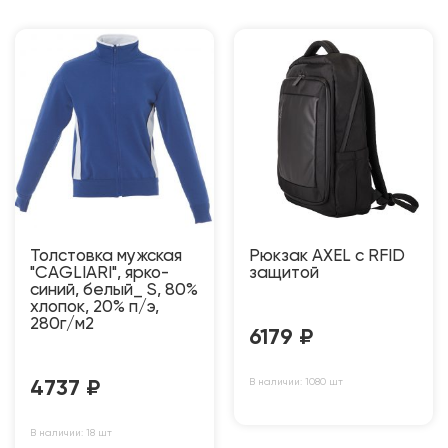
Толстовка мужская
Рюкзак AXEL c RFID
"CAGLIARI", ярко-
защитой
синий, белый_ S, 80%
хлопок, 20% п/э,
280г/м2
6179
₽
В наличии: 1080 шт
4737
₽
В наличии: 18 шт