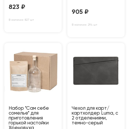
823
₽
905
₽
В наличии: 827 шт
В наличии: 294 шт
Набор "Сам себе
Чехол для карт/
сомелье" для
картхолдер Luma, с
приготовления
2 отделениями,
горькой настойки
темно-серый
Хреновуха