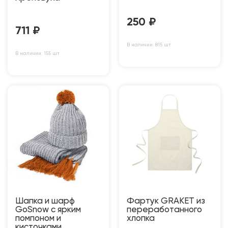
250
₽
711
₽
В наличии: 815 шт
В наличии: 155 шт
Шапка и шарф
Фартук GRAKET из
GoSnow с ярким
переработанного
пoмпоном и
хлопка
кисточками