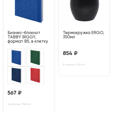
Бизнес-блокнот
Термокружка ERGO,
TABBY BIGGY,
350мл
формат В5, в клетку
854
₽
В наличии: 422 шт
567
₽
В наличии: 1348 шт