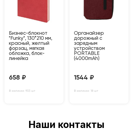
Бизнес-блокнот
Органайзер
"Funky", 130*210 мм,
дорожный с
красный, желтый
зарядным
форзац, мягкая
устройством
обложка, блок-
PORTABLE
линейка
(4000mAh)
658
₽
1544
₽
В наличии: 903 шт
В наличии: 18 шт
Наши контакты