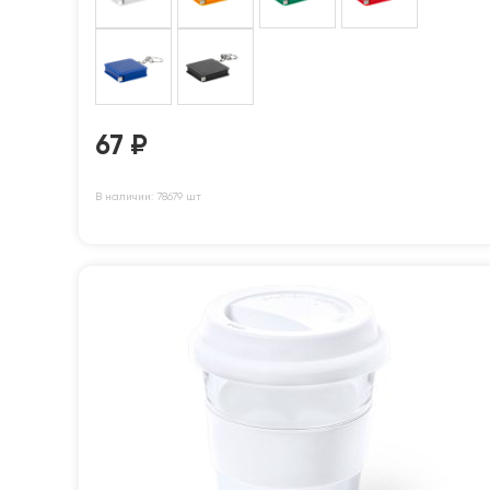
67
₽
В наличии: 78679 шт