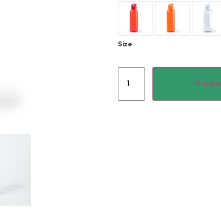
Size
В корз