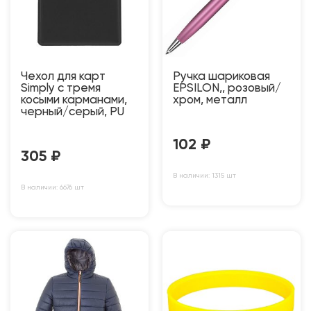
Чехол для карт
Ручка шариковая
Simply с тремя
EPSILON,, розовый/
косыми карманами,
хром, металл
черный/серый, PU
102
₽
305
₽
В наличии: 1315 шт
В наличии: 6676 шт