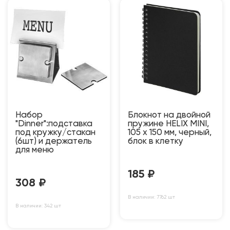
Набор
Блокнот на двойной
"Dinner":подставка
пружине HELIX MINI,
под кружку/стакан
105 х 150 мм, черный,
(6шт) и держатель
блок в клетку
для меню
185
₽
308
₽
В наличии: 7762 шт
В наличии: 342 шт