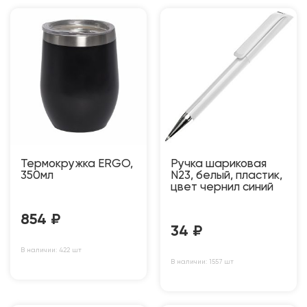
Термокружка ERGO,
Ручка шариковая
350мл
N23, белый, пластик,
цвет чернил синий
854
₽
34
₽
В наличии: 422 шт
В наличии: 1557 шт