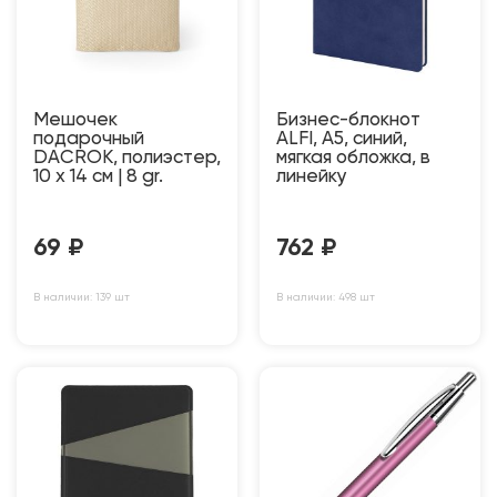
Мешочек
Бизнес-блокнот
подарочный
ALFI, A5, синий,
DACROK, полиэстер,
мягкая обложка, в
10 x 14 см | 8 gr.
линейку
69
₽
762
₽
В наличии: 139 шт
В наличии: 498 шт