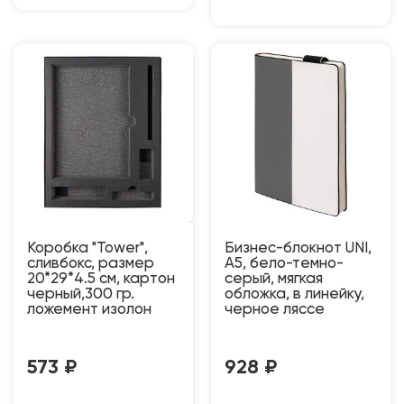
Коробка "Tower",
Бизнес-блокнот UNI,
сливбокс, размер
A5, бело-темно-
20*29*4.5 см, картон
серый, мягкая
черный,300 гр.
обложка, в линейку,
ложемент изолон
черное ляссе
573
₽
928
₽