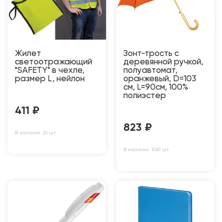
Жилет
Зонт-трость с
светоотражающий
деревянной ручкой,
"SAFETY" в чехле,
полуавтомат,
размер L, нейлон
оранжевый, D=103
см, L=90см, 100%
полиэстер
411
₽
823
₽
В наличии: 26 шт
В наличии: 1069 шт