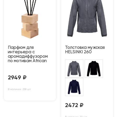
Парфюм для
Толстовка мужская
интерьера с
HELSINKI 260
аромадиффузором
по мотивам African
2949
₽
В наличии: 258 шт
2472
₽
В наличии: 20 шт