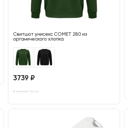
Свитшот унисекс COMET 280 из
органического хлопка
3739
₽
В наличии: 144 шт