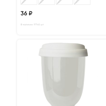
36
₽
В наличии: 97145 шт