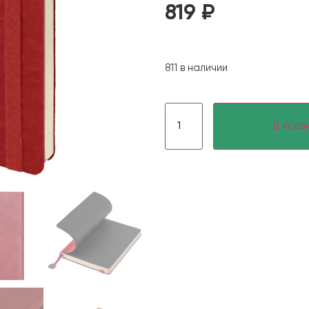
819
₽
811 в наличии
В корз